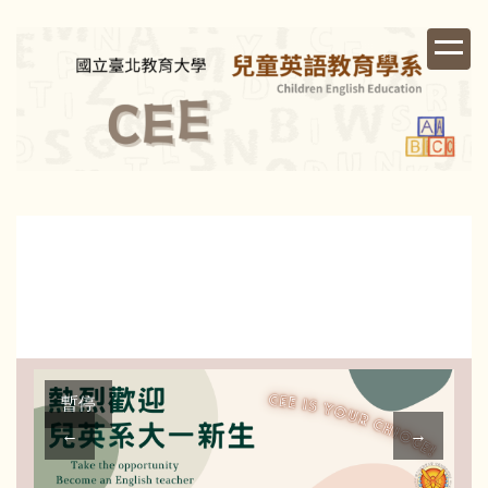
跳
到
主
要
內
容
區
暫停
←
→